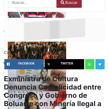
Buscar
Type 2 or more characters for results.
Comparte esto con tus amigos:
FACEBOOK
TWITTER
Exministra de Cultura
Denuncia Complicidad entre
Congreso y Gobierno de
Boluarte con Minería Ilegal a