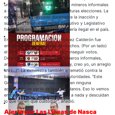
una aparente complicidad con los mineros informales
a cambio de asegurar votos en futuras elecciones. La
exfuncionaria cuestionó duramente la inacción y
supuestos favores del Poder Ejecutivo y Legislativo
frente a la problemática de la minería ilegal en el país.
En declaraciones a Canal N, Álvarez Calderón fue
enfática: "Hay complicidad de muchos. (Por un lado)
el Congreso, en su interior, por conseguir votos.
Después, son medio millón de mineros informales,
artesanales, ilegales. Entonces hay, creo yo, un arreglo
ahí (...)". La exministra también arremetió contra la
baja aceptación de las actuales autoridades. "Este
Gobierno y este Congreso no tienen ninguna
aceptación de parte de los ciudadanos. Eso lo vemos
en cada encuesta, no representan a nada y descuidan
lo que tienen que custodiar", añadió.
Alerta por Las Líneas de Nasca