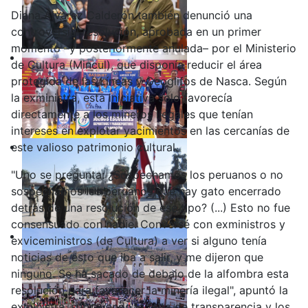
Diana Álvarez Calderón también denunció una
controversial resolución, aprobada en un primer
momento –y posteriormente anulada– por el Ministerio
de Cultura (Mincul), que disponía reducir el área
protegida de las Líneas y Geoglifos de Nasca. Según
la exministra, esta iniciativa solo favorecía
directamente a los mineros ilegales que tenían
intereses en explotar yacimientos en las cercanías de
este valioso patrimonio cultural.
"Uno se pregunta: ¿Sospechamos los peruanos o no
sospechamos los peruanos que hay gato encerrado
detrás de una resolución de ese tipo? (...) Esto no fue
consensuado con nadie. Conversé con exministros y
exviceministros (de Cultura) a ver si alguno tenía
noticias de esto que iba a salir, y me dijeron que
ninguno. Se ha sacado de debajo de la alfombra esta
resolución para favorecer la minería ilegal", apuntó la
exministra, subrayando la falta de transparencia y los