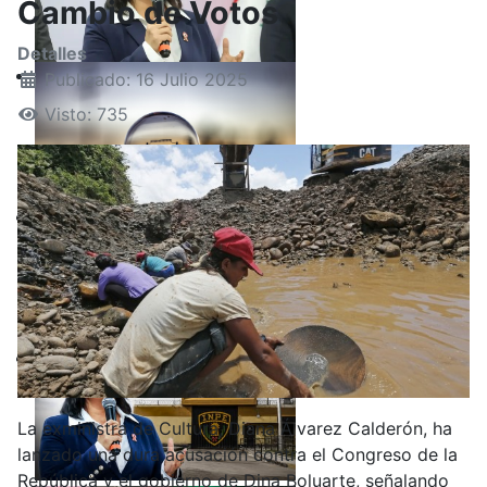
Cambio de Votos
Detalles
Publicado: 16 Julio 2025
Visto: 735
La exministra de Cultura, Diana Álvarez Calderón, ha
lanzado una dura acusación contra el Congreso de la
República y el gobierno de Dina Boluarte, señalando