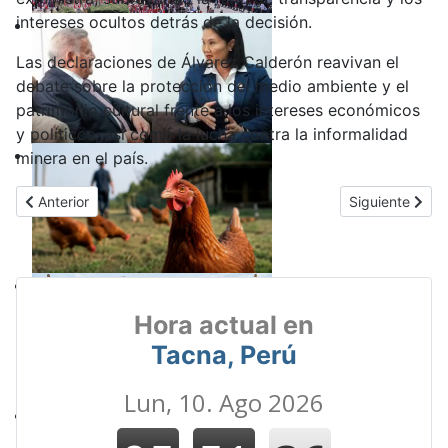
intereses ocultos detrás de la decisión.
Las declaraciones de Álvarez Calderón reavivan el
debate sobre la protección del medio ambiente y el
patrimonio cultural frente a los intereses económicos
y políticos, así como la lucha contra la informalidad
minera en el país.
Artículo anterior: Betssy Chávez Se Niega a Traslado a Barbadil
Artículo sigui
Anterior
Siguiente
Hora actual en
Tacna, Perú