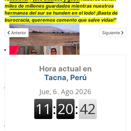
miles de millones guardados mientras nuestros
hermanos del sur se hunden en el lodo! ¡Basta de
burocracia, queremos cemento que salve vidas!"
Artículo anterior: JNJ rechaza recurso de José Domingo Pérez y c
Artículo sigui
Anterior
Siguiente
Hora actual en
Tacna, Perú