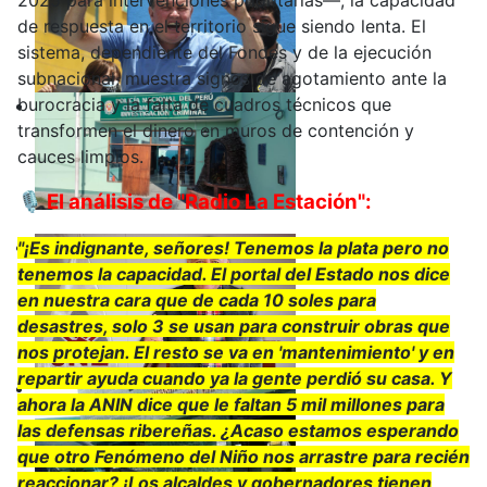
2025 para intervenciones prioritarias—, la capacidad
de respuesta en el territorio sigue siendo lenta. El
sistema, dependiente del Fondes y de la ejecución
subnacional, muestra signos de agotamiento ante la
burocracia y la falta de cuadros técnicos que
transformen el dinero en muros de contención y
cauces limpios.
🎙️ El análisis de "Radio La Estación":
"¡Es indignante, señores! Tenemos la plata pero no
tenemos la capacidad. El portal del Estado nos dice
en nuestra cara que de cada 10 soles para
desastres, solo 3 se usan para construir obras que
nos protejan. El resto se va en 'mantenimiento' y en
repartir ayuda cuando ya la gente perdió su casa. Y
ahora la ANIN dice que le faltan 5 mil millones para
las defensas ribereñas. ¿Acaso estamos esperando
que otro Fenómeno del Niño nos arrastre para recién
reaccionar? ¡Los alcaldes y gobernadores tienen