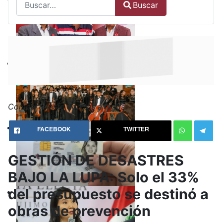
Buscar
Type 2 or more characters for results.
Comparte esto con tus amigos:
FACEBOOK
TWITTER
GESTIÓN DE DESASTRES
BAJO LA LUPA: Solo el 33%
del presupuesto se destinó a
obras de prevención