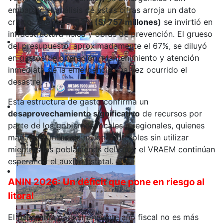
embargo, el análisis de estas cifras arroja un dato
crítico: apenas el
33% (S/ 757 millones)
se invirtió en
infraestructura física y obras de prevención. El grueso
del presupuesto, aproximadamente el 67%, se diluyó
en gastos de operación, mantenimiento y atención
inmediata de la emergencia una vez ocurrido el
desastre.
Esta estructura de gasto confirma un
desaprovechamiento significativo
de recursos por
parte de los gobiernos locales y regionales, quienes
mantienen miles de millones de soles sin utilizar
mientras las poblaciones del sur y el VRAEM continúan
esperando el auxilio estatal.
ANIN 2026: Un déficit que pone en riesgo al
litoral
El panorama para el presente año fiscal no es más