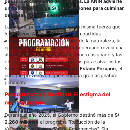
desaprovechamiento de recursos. La ANIN advierte
un déficit de más de S/ 5,000 millones para culminar
defensas ribereñas este 2026.
La historia parece repetirse con la misma fuerza que
los huaicos. A pesar de contar con partidas
millonarias para enfrentar la furia de la naturaleza, la
ejecución presupuestal del Estado peruano revela una
alarmante desconexión entre el dinero asignado y las
obras de infraestructura necesarias para salvar vidas.
Según datos de la
Plataforma del Estado Peruano
, el
enfoque preventivo sigue siendo la gran asignatura
pendiente.
Presupuesto vs. Realidad: El estigma del
mantenimiento
Durante el año 2025, el Gobierno destinó más de
S/
2,268 millones
al programa "Reducción de la
Vulnerabilidad y Atención de Emergencias". Sin