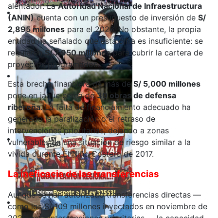
alentador. La
Autoridad Nacional de Infraestructura
(ANIN)
cuenta con un presupuesto de inversión de
S/
2,895 millones
para el 2026. No obstante, la propia
entidad ha señalado que esta cifra es insuficiente: se
requieren
S/ 7,950 millones
para cubrir la cartera de
proyectos programados.
Esta brecha financiera de más de
S/ 5,000 millones
pone en jaque cerca de
30 obras de defensa
ribereña
. La falta de financiamiento adecuado ha
generado la paralización o el retraso de
intervenciones prioritarias, dejando a zonas
vulnerables en una situación de riesgo similar a la
vivida durante El Niño Costero de 2017.
La ineficacia de las transferencias
Aunque se han autorizado transferencias directas —
como los S/ 109 millones inyectados en noviembre de